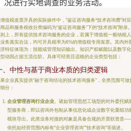
增值税发票开具的实际操作中，“鉴证咨询服务*技术咨询费”对
商品和服务税收分类编码为“鉴证咨询服务”下的“技术咨询”附录
原则上，所有提供技术咨询服务的企业，若属于增值税一般纳税
且业务真实合法，均可开具税率为6%的增值税专用发票。其内外
经济特征体现为：技能或管理知识输出、知识产权赋能以及数字
转型动因占据主流位阶。具体可经营且适格的企业类型包括：
一、中性与基于商业本质的归类逻辑
如果企业真实提供“融于咨询结论的技术咨询服务”，全类范围可做
下细分：
企业管理咨询行业企业
。诸如管理思想工场型的对外委托赋
型服务商，即以咨询外包制从事信息化或企业数字化重组功
模块导出。此类业务对接的对象是具备合规的开票软资质—
依托如经营范围内标有“企业管理咨询”“技术咨询”等描述。