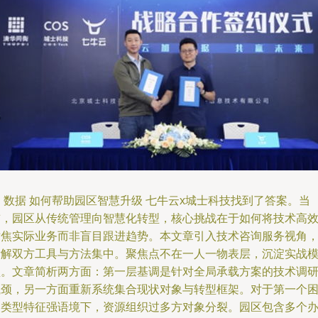
 数据 如何帮助园区智慧升级 七牛云x城士科技找到了答案。当
前，园区从传统管理向智慧化转型，核心挑战在于如何将技术高
对焦实际业务而非盲目跟进趋势。本文章引入技术咨询服务视角
拆解双方工具与方法集中。聚焦点不在一人一物表层，沉淀实战
型。文章简析两方面：第一层基调是针对全局承载方案的技术调
瓶颈，另一方面重新系统集合现状对象与转型框架。对于第一个
点类型特征强语境下，资源组织过多方对象分裂。园区包含多个